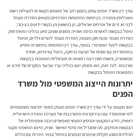
עורך דין משרד הפנים
עוסק במגוון רחב של תחומים הקשורים לפעילות רשות
האוכלוסין וההגירה. בין תחומי ההתמחות המרכזיים נמצאים הסדרת מעמד
לבני זוג זרים של אזרחים ישראלים, הן בנישואין והן בקשרי ידועים בציבור;
טיפול בבקשות לאשרות כניסה ושהייה מסוגים שונים; סיוע בהליכי התאזרחות;
הסדרת מעמד מכוח חוק השבות; הסדרת מעמד להורים וילדים; וטיפול
בבקשות לסעד הומניטרי. בנוסף, עורך דין המתמחה בתחום זה מסייע
בהתמודדות עם סוגיות של מניעת הרחקה, ביטול צווי גירוש, שחרור
ממשמורת, והשגת חוות דעת רפואיות או סוציאליות התומכות בבקשות
מורכבות. לצד זאת, הוא מספק ייצוג בהליכי ערר וערעור במקרים של סירוב או
התמשכות הטיפול בבקשות.
יתרונות הייצוג המשפטי מול משרד
הפנים
ייצוג מקצועי על ידי עורך דין משרד הפנים מעניק מספר יתרונות משמעותיים
למי שמתמודד עם הבירוקרטיה והמורכבות של מערכת ההגירה הישראלית.
ראשית, הידע המקצועי והניסיון המעשי מאפשרים הכנה אופטימלית של
הבקשות והתיקים, מה שמגדיל את סיכויי האישור. שנית, הייצוג המשפטי מקצר
תהליכים ומונע תקלות ועיכובים הנפוצים בטיפול עצמי. היכרות עם נהלים