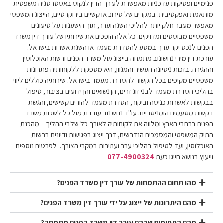
פנימיים ופסיקות עדכניות מאפשרת לעורך הדין לנקוט באסטרטגיה משפטית
מותאמת ואפקטיבית. במקרים של סירוב או קשיים בירוקרטיים, הייצוג המשפטי
מאפשר מעבר חלק יותר להליכי השגה וערר, תוך הישענות על טיעונים
משפטיים מבוססים ומדויקים. כל אלה הופכים את שירותיו של עורך דין משרד
הפנים לנכס יקר ערך במסע להסדרת מעמד או השגת אשרות בישראל.
עורכת דין מירי נחשונוב מתמחה בייצוג מול משרד הפנים ורשות האוכלוסין
וההגירה. בזכות ניסיונה העשיר והמגוון, היא מספקת ללקוחותיה פתרונות
משפטיים מקיפים בכל הקשור להסדרת מעמד בישראל. שירותיה כוללים ליווי
בהליכי הסדרת מעמד לבני זוג זרים, הן נשואים והן ידועים בציבור, טיפול
בבקשות לאשרות כניסה וביקור, הסדרת מעמד להורים קשישים, והגשת
בקשות מטעמים הומניטריים. עו"ד נחשונוב עובדת מול כל לשכות משרד
הפנים ברחבי הארץ ומלווה את לקוחותיה לאורך כל שלבי ההליך – מהכנת
התיק המשפטי והמסמכים הנדרשים, דרך ייצוג בפגישות ודיונים ברשות
האוכלוסין, ועד לטיפול בהליכי ערר ועתירות במקרי הצורך.
לפרטים נוספים
וייעוץ בנושא חייגו כעת
077-4900324
מהו תחום ההתמחות של עורך דין משרד הפנים?
מהם היתרונות של ייצוג על ידי עורך דין משרד הפנים?
מהם התחומים שבהם עורך דין משרד הפנים מתמחה?