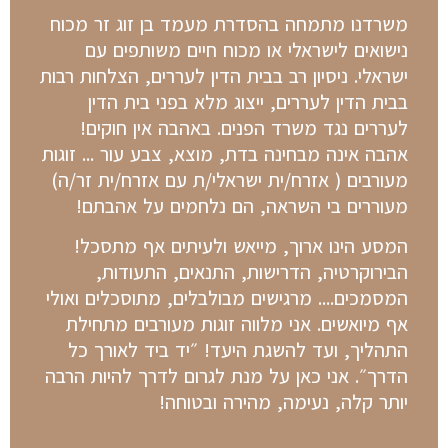
משרדנו מתמחה בהסדרת מעמד בן זוג זר מכוח
נישואים לישראלי או מכוח חיים משותפים עם
ישראלי. ניסיון רב בבית הדין לעררים, הצלחות רבות
בבית הדין לעררים, ייצוג מלא בפני בית הדין
לעררים נגד משרד הפנים. באהבה אין חוקים!
אהבה אינה מבחינה בדת, מוצא, צבע עור ... זוגות
מעורבים ( אזרח/ית ישראלי/ת עם אזרח/ית זר/ה)
מעוררים בי השראה, הם נלחמים על אהבתם!
​המסע הינו ארוך, מייאש ולעיתים אף מתסכל!
הבירוקרטיה, הדרישות, התנאים, התעודות,
המסמכים.... מרגישים מבולבלים, מתוסכלים ואולי
אף מיואשים. אני מלווה זוגות מעורבים מתחילת
התהליך, ועד להשגת היעד! ״יד ביד לאורך כל
הדרך״. אני כאן על מנת לגרום לדרך להיות הרבה
יותר קלה, נעימה, מהירה ובטוחה!