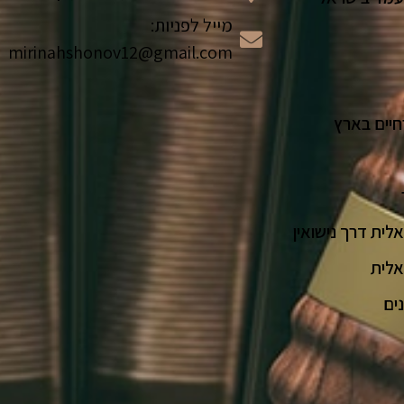
מייל לפניות:
mirinahshonov12@gmail.com
חיים בארץ
ית דרך נישואין
אלית
ים