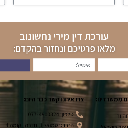
עורכת דין מירי נחשונוב
מלאו פרטיכם ונחזור בהקדם:
ם ממשרדינו:
צרו איתנו קשר כבר היום:
טלפון: 077-4900324
ה זר
הרברט סמואל 1, חדרה , קומה 4
עמד בישראל